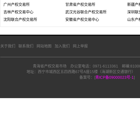
广州产权交易所
甘肃省产权交易所
新疆产
吉林产权交易中心
武汉光谷联合产权交易所
深圳联
沈阳联合产权交易所
安徽省产权交易中心
山东产
关于我们
联系我们
网站地图
加入我们
网上举报
青海省产权交易市场 办公室电话：0971-6113361 邮编:810000 
地址：西宁市城西区五四西路67号A座15楼（海湖新区交通银行） E-Mail:q
备案号：[
青ICP备09000023号-1
]