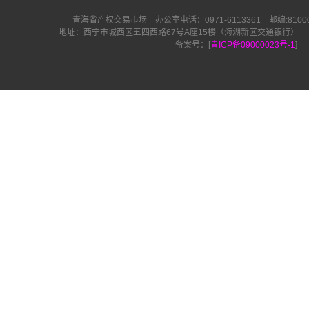
青海省产权交易市场 办公室电话：0971-6113361 邮编:810000 
地址：西宁市城西区五四西路67号A座15楼（海湖新区交通银行） E-Mail:q
备案号：[
青ICP备09000023号-1
]